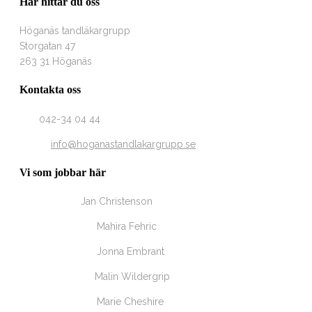
Här hittar du oss
Höganäs tandläkargrupp
Storgatan 47
263 31 Höganäs
Kontakta oss
Tel
042-34 04 44
Email
info@hoganastandlakargrupp.se
Vi som jobbar här
Tandläkare
Jan Christenson
Tandsköterska
Mahira Fehric
Tandsköterska
Jonna Embrant
Tandhygienist
Malin Wildergrip
Tandsköterska
Marie Cheshire