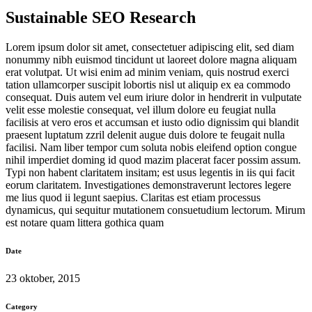
Sustainable SEO Research
Lorem ipsum dolor sit amet, consectetuer adipiscing elit, sed diam
nonummy nibh euismod tincidunt ut laoreet dolore magna aliquam
erat volutpat. Ut wisi enim ad minim veniam, quis nostrud exerci
tation ullamcorper suscipit lobortis nisl ut aliquip ex ea commodo
consequat. Duis autem vel eum iriure dolor in hendrerit in vulputate
velit esse molestie consequat, vel illum dolore eu feugiat nulla
facilisis at vero eros et accumsan et iusto odio dignissim qui blandit
praesent luptatum zzril delenit augue duis dolore te feugait nulla
facilisi. Nam liber tempor cum soluta nobis eleifend option congue
nihil imperdiet doming id quod mazim placerat facer possim assum.
Typi non habent claritatem insitam; est usus legentis in iis qui facit
eorum claritatem. Investigationes demonstraverunt lectores legere
me lius quod ii legunt saepius. Claritas est etiam processus
dynamicus, qui sequitur mutationem consuetudium lectorum. Mirum
est notare quam littera gothica quam
Date
23 oktober, 2015
Category