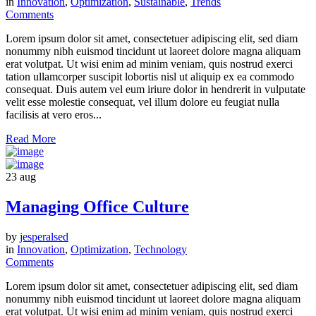
in
Innovation
,
Optimization
,
Sustainable
,
Trends
Comments
Lorem ipsum dolor sit amet, consectetuer adipiscing elit, sed diam
nonummy nibh euismod tincidunt ut laoreet dolore magna aliquam
erat volutpat. Ut wisi enim ad minim veniam, quis nostrud exerci
tation ullamcorper suscipit lobortis nisl ut aliquip ex ea commodo
consequat. Duis autem vel eum iriure dolor in hendrerit in vulputate
velit esse molestie consequat, vel illum dolore eu feugiat nulla
facilisis at vero eros...
Read More
23
aug
Managing Office Culture
by
jesperalsed
in
Innovation
,
Optimization
,
Technology
Comments
Lorem ipsum dolor sit amet, consectetuer adipiscing elit, sed diam
nonummy nibh euismod tincidunt ut laoreet dolore magna aliquam
erat volutpat. Ut wisi enim ad minim veniam, quis nostrud exerci