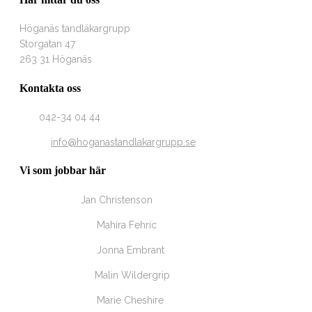
Höganäs tandläkargrupp
Storgatan 47
263 31 Höganäs
Kontakta oss
Tel
042-34 04 44
Email
info@hoganastandlakargrupp.se
Vi som jobbar här
Tandläkare
Jan Christenson
Tandsköterska
Mahira Fehric
Tandsköterska
Jonna Embrant
Tandhygienist
Malin Wildergrip
Tandsköterska
Marie Cheshire