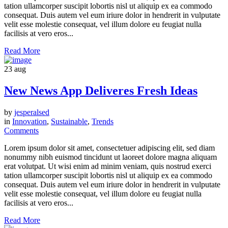
tation ullamcorper suscipit lobortis nisl ut aliquip ex ea commodo
consequat. Duis autem vel eum iriure dolor in hendrerit in vulputate
velit esse molestie consequat, vel illum dolore eu feugiat nulla
facilisis at vero eros...
Read More
23
aug
New News App Deliveres Fresh Ideas
by
jesperalsed
in
Innovation
,
Sustainable
,
Trends
Comments
Lorem ipsum dolor sit amet, consectetuer adipiscing elit, sed diam
nonummy nibh euismod tincidunt ut laoreet dolore magna aliquam
erat volutpat. Ut wisi enim ad minim veniam, quis nostrud exerci
tation ullamcorper suscipit lobortis nisl ut aliquip ex ea commodo
consequat. Duis autem vel eum iriure dolor in hendrerit in vulputate
velit esse molestie consequat, vel illum dolore eu feugiat nulla
facilisis at vero eros...
Read More